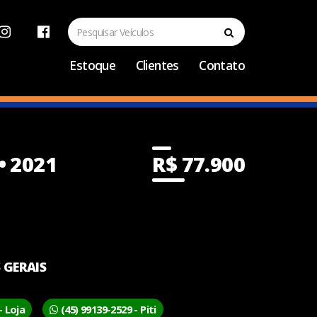
Estoque
Clientes
Contato
• 2021
R$ 77.900
 GERAIS
- Loja
(45) 99139-2529 - Piti