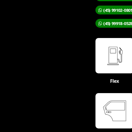
(45) 99102-080
(45) 99918-0528
Flex