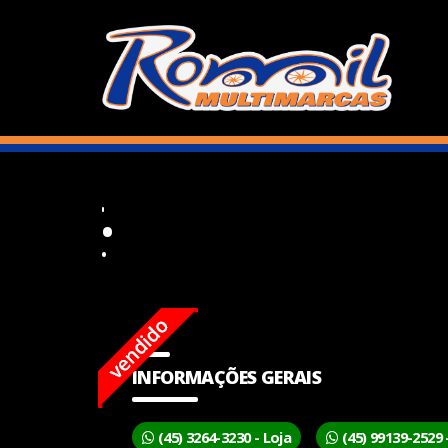
•
INFORMAÇÕES GERAIS
(45) 3264-3230 - Loja
(45) 99139-2529 -