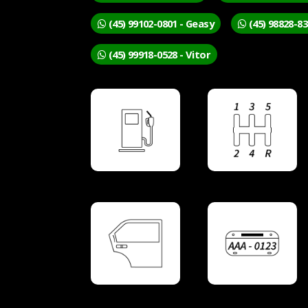
(45) 99102-0801 - Geasy
(45) 98828-83
(45) 99918-0528 - Vitor